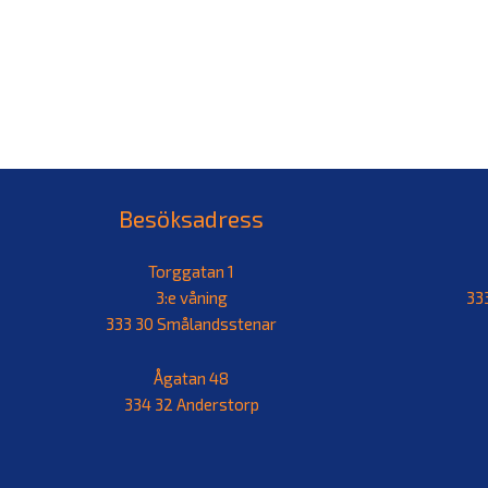
Besöksadress
Torggatan 1
3:e våning
33
333 30 Smålandsstenar
Ågatan 48
334 32 Anderstorp