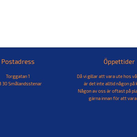
Postadress
Öppettider
Torggatan 1
Då vi gillar att vara ute hos v
3 30 Smålandsstenar
är det inte alltid någon på
Någon av oss är oftast på pl
gärna innan för att vara