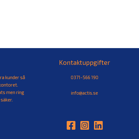
Kontaktuppgifter
åra kunder så
0371-566 190
 kontoret.
ats men ring
info@actis.se
 säker.